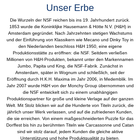
Unser Erbe
Die Wurzeln der NSF reichen bis ins 19. Jahrhundert zurück.
1853 wurde die Koninklijke Hausemann & Hötte N.V. (H&H) in
Amsterdam gegründet. Nach Jahrzehnten stetigen Wachstums
und der Einführung von Klassikern wie Mecano und Dinky Toy in
den Niederlanden beschloss H&H 1950, eine eigene
Produktionsstätte zu eröffnen: die NSF. Seitdem verließen
Millionen von H&H-Produkten, bekannt unter den Markennamen
Jumbo, Papita und King, die NSF-Fabrik. Zunächst in
Amsterdam, später in Wognum und schließlich, seit der
Eröffnung durch H.K.H. Maxima im Jahr 2006, in Medemblik. Im
Jahr 2007 wurde H&H von der Monchy Group übernommen und
die NSF entwickelt sich zu einem unabhängigen
Produktionspartner für große und kleine Verlage auf der ganzen
Welt. Mit Stolz blicken wir auf die Hunderte von Titeln zurück, die
jährlich unser Werk verlassen, und auf die zufriedenen Kunden,
die sie erreichen. Von einem maßgeschneiderten Puzzle für das
Dorffest bis hin zu berühmten Titeln wie Carcassonne und Catan
sind wir stolz darauf, jedem Kunden die gleiche aktive
Unterstützung und hohe Produktqualität zu bieten.