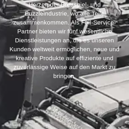
Herzen der Brettspiel- und
Puzzleindustrie, wo alle Teile
zusammenkommen. Als Full-Service-
Partner bieten wir fünf wesentliche
Dienstleistungen an, die es unseren
Kunden weltweit ermöglichen, neue und
kreative Produkte auf effiziente und
zuverlässige Weise auf den Markt zu
bringen.