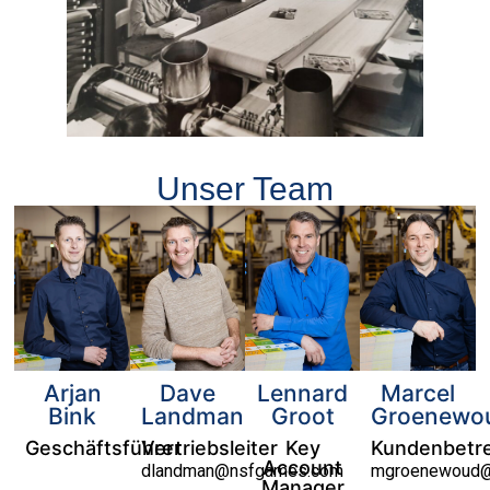
Unser Team
Arjan
Dave
Lennard
Marcel
Bink
Landman
Groot
Groenewo
Geschäftsführer
Vertriebsleiter
Key
Kundenbetr
Account
dlandman@nsfgames.com
mgroenewoud
Manager